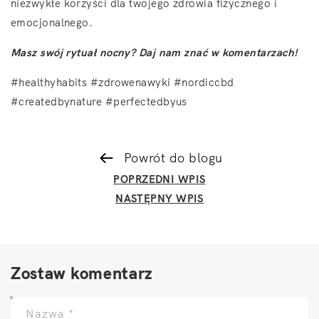
niezwykłe korzyści dla twojego zdrowia fizycznego i
emocjonalnego.
Masz swój rytuał nocny? Daj nam znać w komentarzach!
#healthyhabits #zdrowenawyki #nordiccbd
#createdbynature #perfectedbyus
Powrót do blogu
POPRZEDNI WPIS
NASTĘPNY WPIS
Zostaw komentarz
Nazwa
*